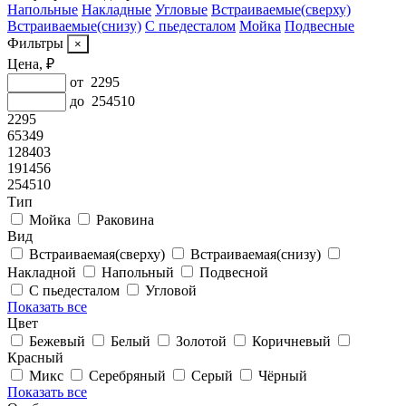
Напольные
Накладные
Угловые
Встраиваемые(сверху)
Встраиваемые(снизу)
С пьедесталом
Мойка
Подвесные
Фильтры
Цена, ₽
от
2295
до
254510
2295
65349
128403
191456
254510
Тип
Мойка
Раковина
Вид
Встраиваемая(сверху)
Встраиваемая(снизу)
Накладной
Напольный
Подвесной
С пьедесталом
Угловой
Показать все
Цвет
Бежевый
Белый
Золотой
Коричневый
Красный
Микс
Серебряный
Серый
Чёрный
Показать все