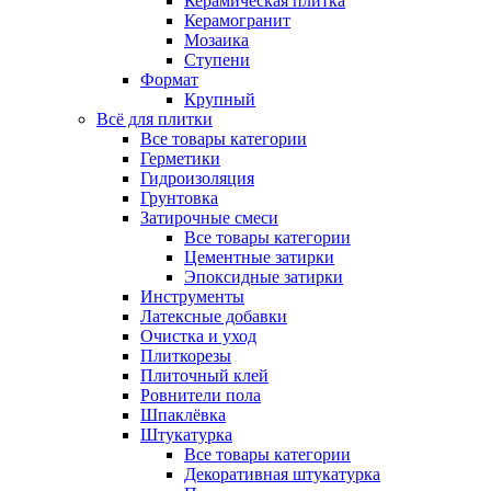
Керамическая плитка
Керамогранит
Мозаика
Ступени
Формат
Крупный
Всё для плитки
Все товары категории
Герметики
Гидроизоляция
Грунтовка
Затирочные смеси
Все товары категории
Цементные затирки
Эпоксидные затирки
Инструменты
Латексные добавки
Очистка и уход
Плиткорезы
Плиточный клей
Ровнители пола
Шпаклёвка
Штукатурка
Все товары категории
Декоративная штукатурка