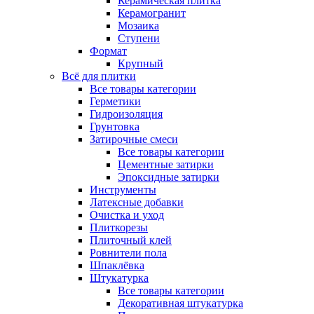
Керамическая плитка
Керамогранит
Мозаика
Ступени
Формат
Крупный
Всё для плитки
Все товары категории
Герметики
Гидроизоляция
Грунтовка
Затирочные смеси
Все товары категории
Цементные затирки
Эпоксидные затирки
Инструменты
Латексные добавки
Очистка и уход
Плиткорезы
Плиточный клей
Ровнители пола
Шпаклёвка
Штукатурка
Все товары категории
Декоративная штукатурка