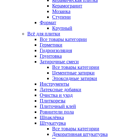
Керамическая плитка
Керамогранит
Мозаика
Ступени
Формат
Крупный
Всё для плитки
Все товары категории
Герметики
Гидроизоляция
Грунтовка
Затирочные смеси
Все товары категории
Цементные затирки
Эпоксидные затирки
Инструменты
Латексные добавки
Очистка и уход
Плиткорезы
Плиточный клей
Ровнители пола
Шпаклёвка
Штукатурка
Все товары категории
Декоративная штукатурка