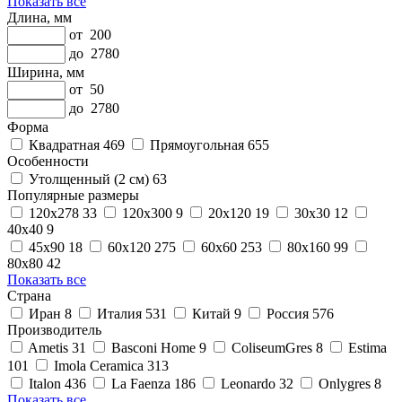
Показать все
Длина, мм
от
200
до
2780
Ширина, мм
от
50
до
2780
Форма
Квадратная
469
Прямоугольная
655
Особенности
Утолщенный (2 см)
63
Популярные размеры
120x278
33
120x300
9
20x120
19
30x30
12
40x40
9
45x90
18
60x120
275
60x60
253
80x160
99
80x80
42
Показать все
Страна
Иран
8
Италия
531
Китай
9
Россия
576
Производитель
Ametis
31
Basconi Home
9
ColiseumGres
8
Estima
101
Imola Ceramica
313
Italon
436
La Faenza
186
Leonardo
32
Onlygres
8
Показать все