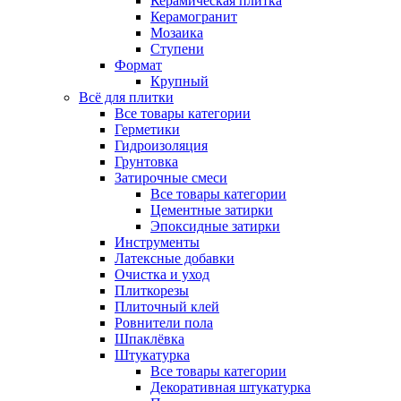
Керамическая плитка
Керамогранит
Мозаика
Ступени
Формат
Крупный
Всё для плитки
Все товары категории
Герметики
Гидроизоляция
Грунтовка
Затирочные смеси
Все товары категории
Цементные затирки
Эпоксидные затирки
Инструменты
Латексные добавки
Очистка и уход
Плиткорезы
Плиточный клей
Ровнители пола
Шпаклёвка
Штукатурка
Все товары категории
Декоративная штукатурка