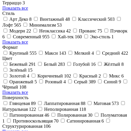
Терраццо
3
Показать все
Стиль
Арт Деко
8
Винтажный
48
Классический
503
Лофт
565
Минимализм
53
Модерн
22
Неоклассика
42
Прованс
75
Пэчворк
6
Современный
955
Хай-тек
160
Эко-стиль
1
Показать все
Формат
Крупный
555
Макси
143
Мелкий
4
Средний
422
Цвет
Бежевый
291
Белый
283
Голубой
16
Жёлтый
8
Зелёный
15
Золотой
4
Коричневый
102
Красный
2
Микс
6
Оранжевый
5
Розовый
4
Серый
389
Синий
9
Чёрный
108
Показать все
Поверхность
Глянцевая
89
Лаппатированная
88
Матовая
573
Натуральная
122
Неполированная
118
Патинированная
46
Полированная
30
Полуматовая
1
Противоскользящая
70
Сатинированная
6
Структурированная
106