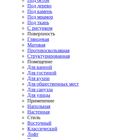
Под бетон
Под дерево
Под камень
Под мрамор
Под ткань
С рисунком
Поверхность
Глянцевая
Матовая
Противоскользящая
Структурированная
Помещение
Для ванной
Для гостиной
Для кухни
Для общественных мест
Для санузла
Для улицы
Применение
Напольная
Настенная
Стиль
Восточный
Классический
Лофт