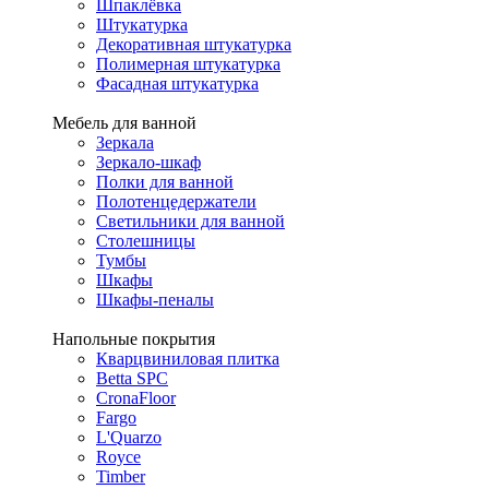
Шпаклёвка
Штукатурка
Декоративная штукатурка
Полимерная штукатурка
Фасадная штукатурка
Мебель для ванной
Зеркала
Зеркало-шкаф
Полки для ванной
Полотенцедержатели
Светильники для ванной
Столешницы
Тумбы
Шкафы
Шкафы-пеналы
Напольные покрытия
Кварцвиниловая плитка
Betta SPC
CronaFloor
Fargo
L'Quarzo
Royce
Timber