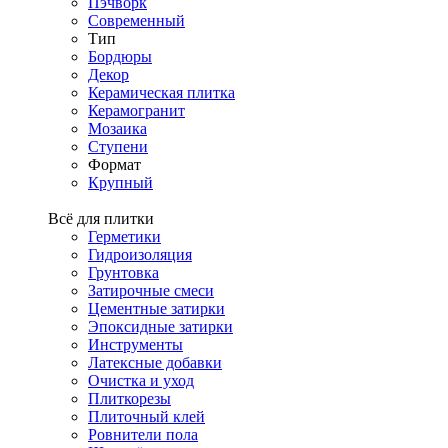
Пэчворк
Современный
Тип
Бордюры
Декор
Керамическая плитка
Керамогранит
Мозаика
Ступени
Формат
Крупный
Всё для плитки
Герметики
Гидроизоляция
Грунтовка
Затирочные смеси
Цементные затирки
Эпоксидные затирки
Инструменты
Латексные добавки
Очистка и уход
Плиткорезы
Плиточный клей
Ровнители пола