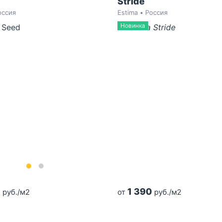
Stride
оссия
Estima • Россия
Новинка
0
1 390
руб./м2
от
руб./м2