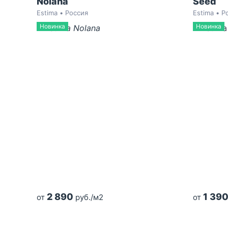
Nolana
Seed
Estima • Россия
Estima • Р
Новинка
Новинка
2 890
1 39
от
руб./м2
от