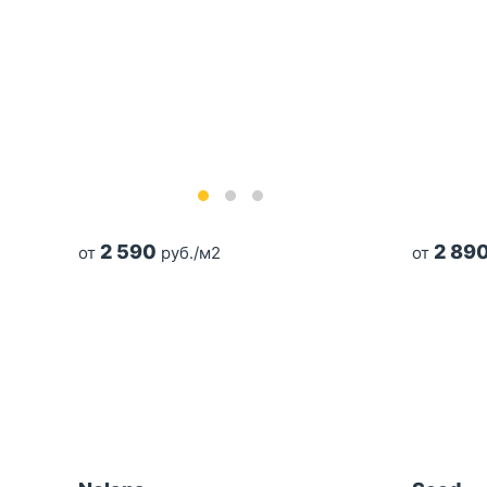
2 590
2 89
от
руб./м2
от