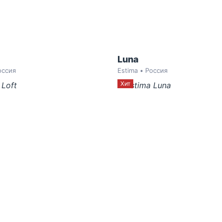
Luna
оссия
Estima • Россия
Хит