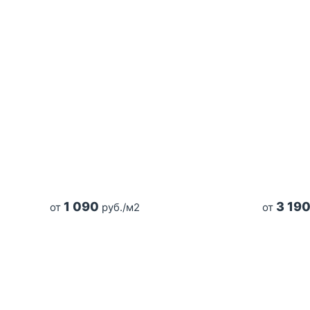
1 090
3 19
от
руб./м2
от