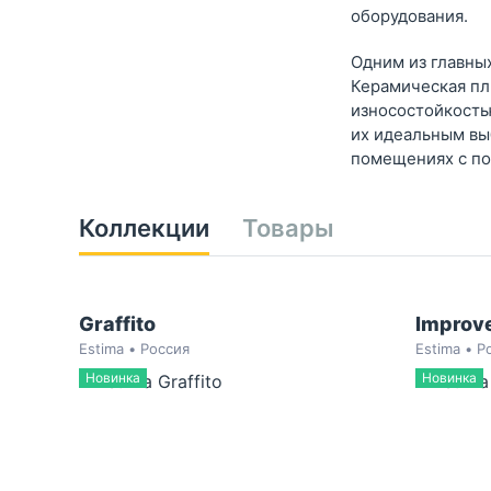
оборудования.
Одним из главны
Керамическая пл
износостойкость
их идеальным выб
помещениях с п
Коллекции
Товары
Graffito
Improv
Estima • Россия
Estima • Р
Новинка
Новинка