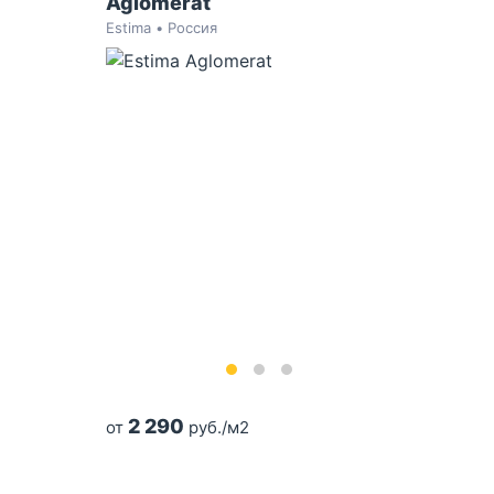
Aglomerat
Estima • Россия
2 290
от
руб./м2