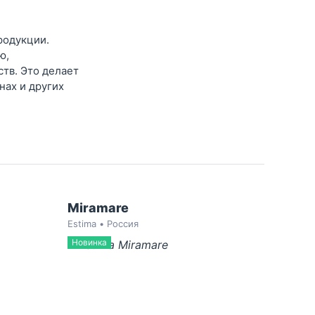
родукции.
ю,
тв. Это делает
нах и других
Miramare
Estima • Россия
Новинка