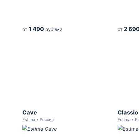
1 490
2 69
от
руб./м2
от
Cave
Classi
Estima • Россия
Estima • Р